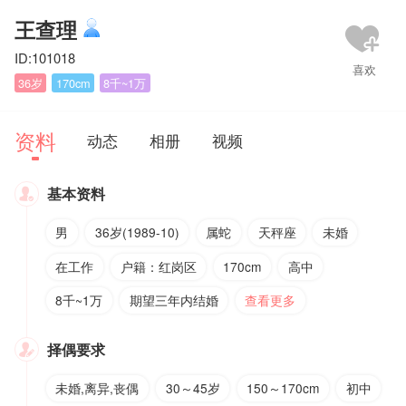
王查理
ID:101018
36岁
170cm
8千~1万
资料
动态
相册
视频
基本资料

男
36岁(1989-10)
属蛇
天秤座
未婚
在工作
户籍：红岗区
170cm
高中
8千~1万
期望三年内结婚
查看更多
择偶要求

未婚,离异,丧偶
30～45岁
150～170cm
初中