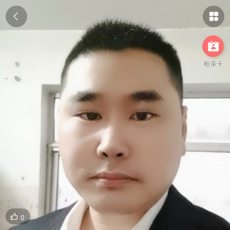



相亲卡
0
